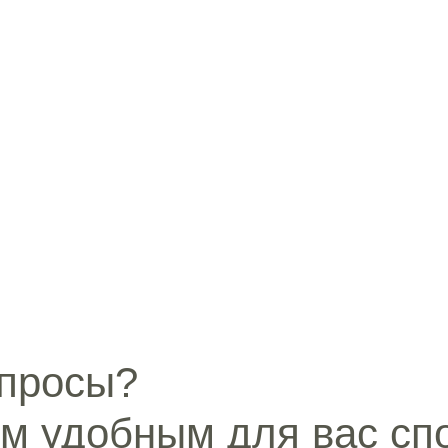
опросы?
м удобным для вас сп