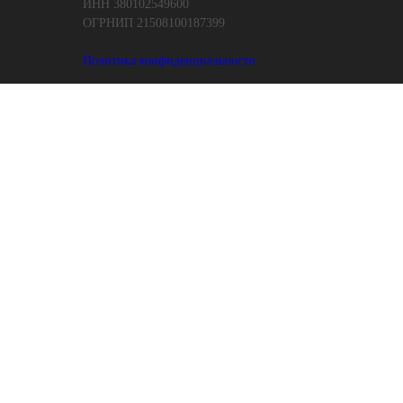
ИНН 380102549600
ОГРНИП 21508100187399
Политика конфиденциальности